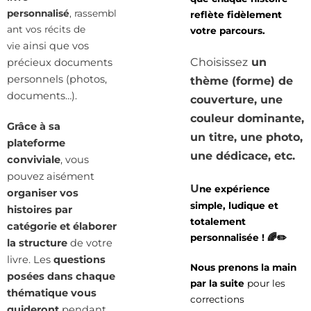
personnalisé
,
rassembl
reflète fidèlement
ant vos récits de
votre parcours.
ainsi que vos
vie
Choisissez
un
précieux documents
personnels (photos,
thème (forme) de
documents…).
couverture, une
couleur dominante,
Grâce à sa
un titre, une photo,
plateforme
une dédicace, etc.
conviviale
, vous
pouvez aisément
U
ne expérience
organiser vos
simple, ludique et
histoires par
totalement
catégorie et élaborer
personnalisée ! 🌈✏️
la structur
e
de votre
livre. Les
questions
Nous prenons la main
posées dans chaque
par la suite
pour les
thématique vous
corrections
guideront
pendant